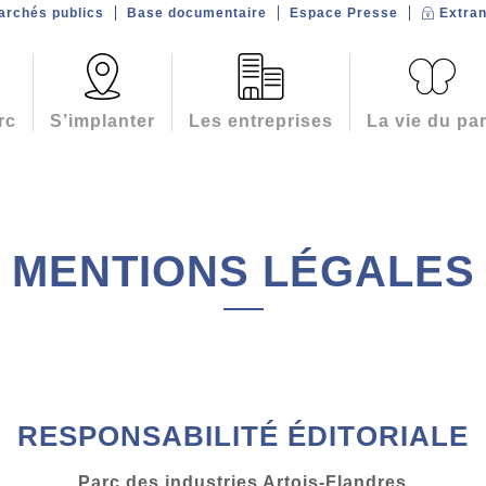
archés publics
Base documentaire
Espace Presse
Extran
rc
S’implanter
Les entreprises
La vie du pa
MENTIONS LÉGALES
RESPONSABILITÉ ÉDITORIALE
Parc des industries Artois-Flandres