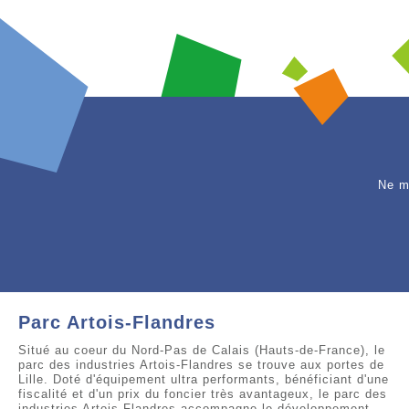
Ne m
Parc Artois-Flandres
Situé au coeur du Nord-Pas de Calais (Hauts-de-France), le
parc des industries Artois-Flandres se trouve aux portes de
Lille. Doté d'équipement ultra performants, bénéficiant d'une
fiscalité et d'un prix du foncier très avantageux, le parc des
industries Artois-Flandres accompagne le développement