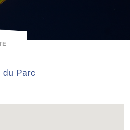
TE
s du Parc