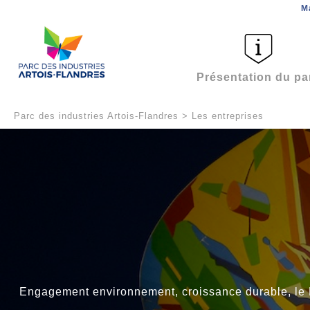
M
Présentation du pa
Parc des industries Artois-Flandres
>
Les entreprises
Engagement environnement, croissance durable, le Pa