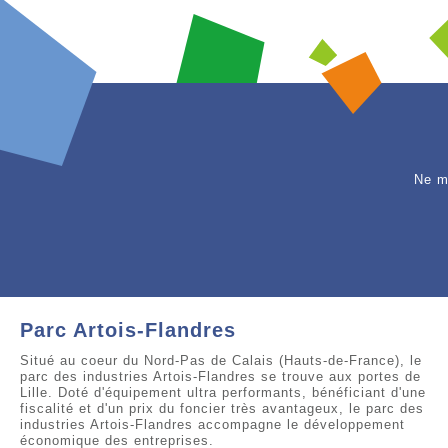
Ne m
Parc Artois-Flandres
Situé au coeur du Nord-Pas de Calais (Hauts-de-France), le
parc des industries Artois-Flandres se trouve aux portes de
Lille. Doté d'équipement ultra performants, bénéficiant d'une
fiscalité et d'un prix du foncier très avantageux, le parc des
industries Artois-Flandres accompagne le développement
économique des entreprises.