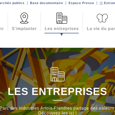
archés publics
Base documentaire
Espace Presse
Extran
rc
S’implanter
Les entreprises
La vie du pa
LES ENTREPRISES
rc des industries Artois-Flandres partage des valeurs fo
Découvrez-les ici !