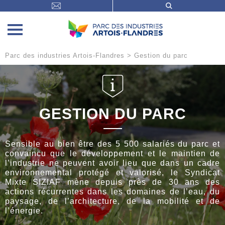
Parc des industries Artois-Flandres
>
Gestion du parc
GESTION DU PARC
Sensible au bien être des 5 500 salariés du parc et
convaincu que le développement et le maintien de
l’industrie ne peuvent avoir lieu que dans un cadre
environnemental protégé et valorisé, le Syndicat
Mixte SIZIAF mène depuis près de 30 ans des
actions récurrentes dans les domaines de l’eau, du
paysage, de l’architecture, de la mobilité et de
l’énergie.