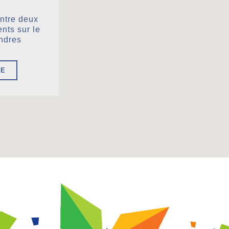
entre deux
nts sur le
andres
RE