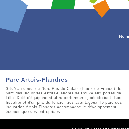
Ne m
Parc Artois-Flandres
Situé au coeur du Nord-Pas de Calais (Hauts-de-France), le
parc des industries Artois-Flandres se trouve aux portes de
Lille. Doté d'équipement ultra performants, bénéficiant d'une
fiscalité et d'un prix du foncier très avantageux, le parc des
industries Artois-Flandres accompagne le développement
économique des entreprises.
Suivez-nous sur facebook