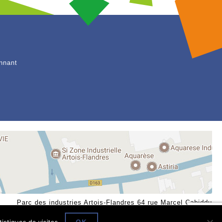
nnant
Parc des industries Artois-Flandres 64 rue Marcel Cabiddu
62138 DOUVRIN Tél : 03 21 08 60 86 Fax : -