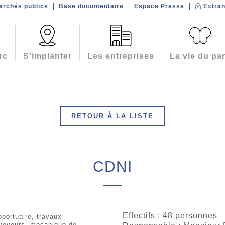
archés publics
Base documentaire
Espace Presse
Extran
rc
S’implanter
Les entreprises
La vie du pa
RETOUR À LA LISTE
CDNI
Effectifs : 48 personnes
portuaire, travaux
nvoyeurs, mécanique de