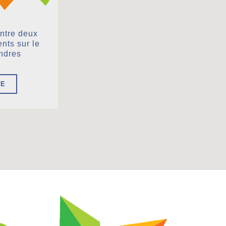
entre deux
nts sur le
andres
RE