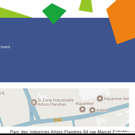
nnant
Parc des industries Artois-Flandres 64 rue Marcel Cabiddu