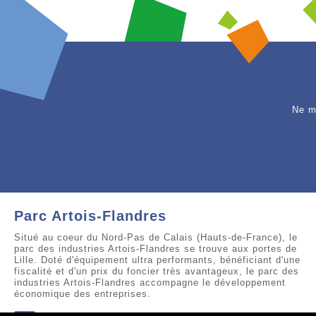
Ne m
Parc Artois-Flandres
Situé au coeur du Nord-Pas de Calais (Hauts-de-France), le
parc des industries Artois-Flandres se trouve aux portes de
Lille. Doté d'équipement ultra performants, bénéficiant d'une
fiscalité et d'un prix du foncier très avantageux, le parc des
industries Artois-Flandres accompagne le développement
économique des entreprises.