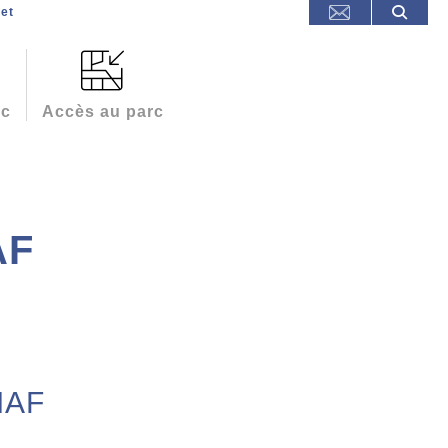
et
rc
Accès au parc
AF
IAF