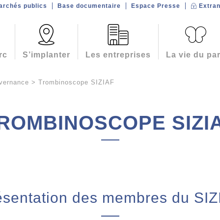
archés publics
Base documentaire
Espace Presse
Extran
rc
S’implanter
Les entreprises
La vie du pa
uvernance
>
Trombinoscope SIZIAF
ROMBINOSCOPE SIZI
ésentation des membres du SIZ