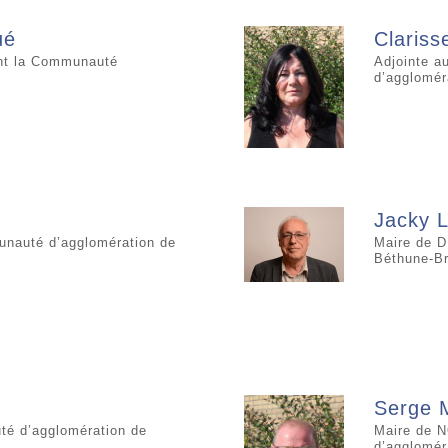
ué
Claris
nt la Communauté
Adjointe a
d’agglomér
Jacky 
nauté d’agglomération de
Maire de D
Béthune-Br
Serge 
té d’agglomération de
Maire de 
d’agglomér