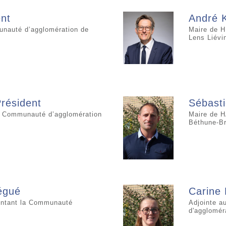
nt
André 
nauté d’agglomération de
Maire de H
Lens Liévi
résident
Sébast
a Communauté d’agglomération
Maire de H
Béthune-Br
égué
Carine
entant la Communauté
Adjointe a
d'agglomér