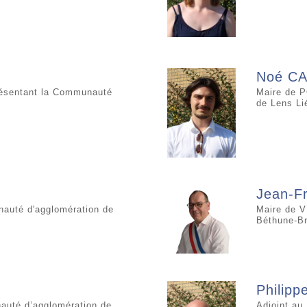
Noé CA
résentant la Communauté
Maire de 
de Lens Li
Jean-F
auté d'agglomération de
Maire de V
Béthune-Br
Philipp
auté d’agglomération de
Adjoint a