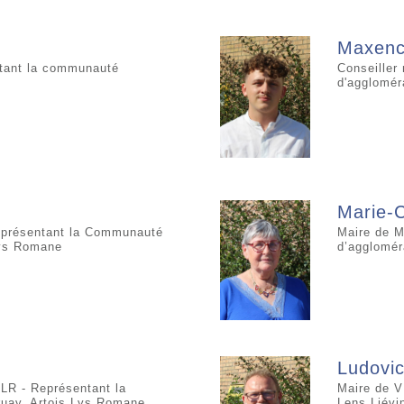
Maxenc
ntant la communauté
Conseiller
d'agglomér
Marie-
résentant la Communauté
Maire de 
Lys Romane
d’agglomér
Ludovi
R - Représentant la
Maire de V
uay, Artois Lys Romane
Lens Liévi