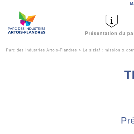
M
Présentation du pa
Parc des industries Artois-Flandres
>
Le siziaf : mission & go
T
Pr