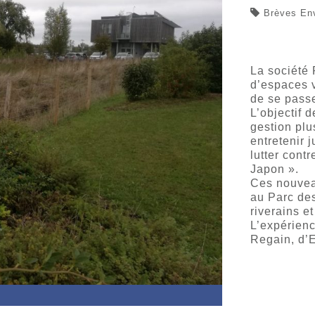
Brèves En
La société 
d’espaces v
de se passe
L’objectif 
gestion plu
entretenir j
lutter cont
Japon ».
Ces nouveau
au Parc des
riverains e
L’expérienc
Regain, d’E