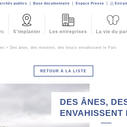
archés publics
Base documentaire
Espace Presse
Extran
rc
S’implanter
Les entreprises
La vie du pa
ves
>
Des ânes, des moutons, des boucs envahissent le Parc
RETOUR À LA LISTE
DES ÂNES, DE
ENVAHISSENT 