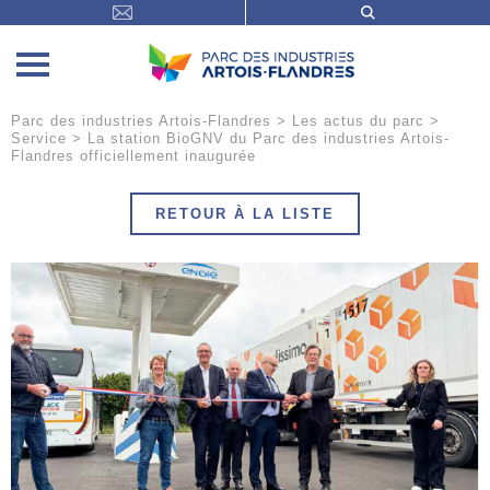
Parc des industries Artois-Flandres
>
Les actus du parc
>
Service
>
La station BioGNV du Parc des industries Artois-
Flandres officiellement inaugurée
RETOUR À LA LISTE