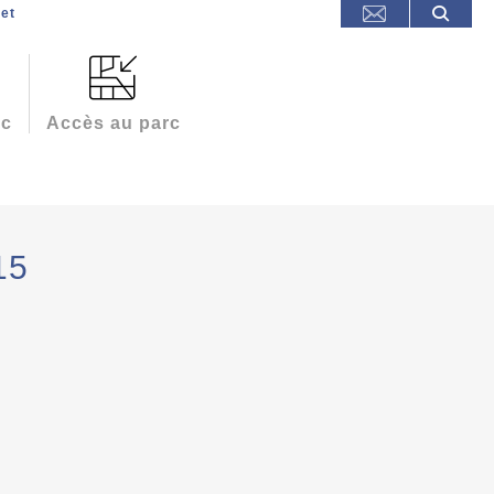
et
rc
Accès au parc
15