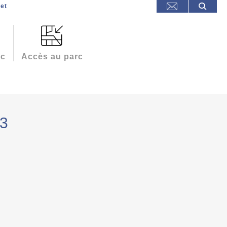
et
rc
Accès au parc
23