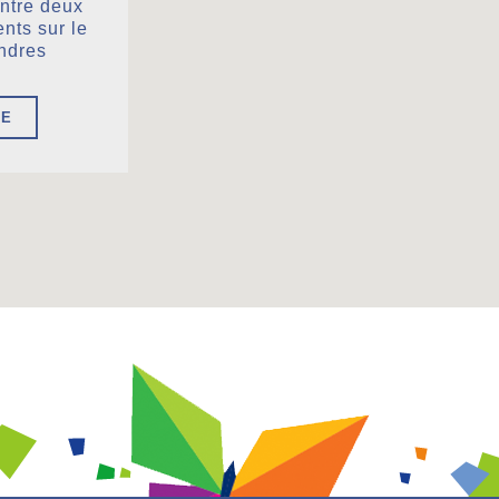
entre deux
nts sur le
andres
RE