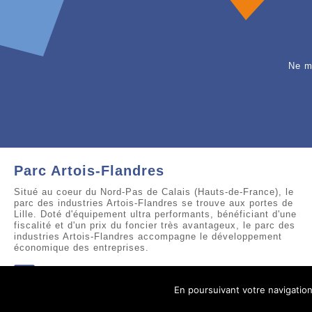
Ne m
Parc Artois-Flandres
Situé au coeur du Nord-Pas de Calais (Hauts-de-France), le
parc des industries Artois-Flandres se trouve aux portes de
Lille. Doté d'équipement ultra performants, bénéficiant d'une
fiscalité et d'un prix du foncier très avantageux, le parc des
industries Artois-Flandres accompagne le développement
économique des entreprises.
Suivez-nous sur facebook
En poursuivant votre navigation 