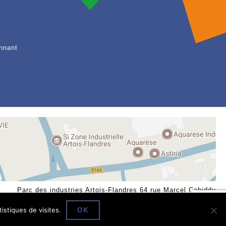
nnant
Parc des industries Artois-Flandres 64 rue Marcel Cabiddu
62138 DOUVRIN Tél : 03 21 08 60 86 Fax : -
istiques de visites.
OK