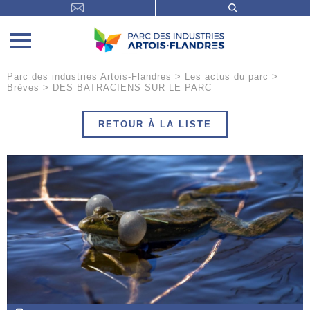
Parc des industries Artois-Flandres
>
Les actus du parc
>
Brèves
>
DES BATRACIENS SUR LE PARC
RETOUR À LA LISTE