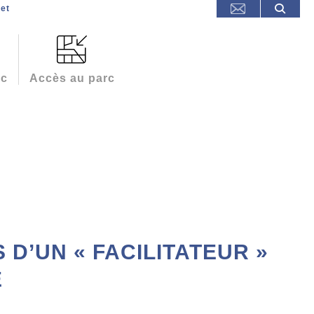
et
rc
Accès au parc
S D’UN « FACILITATEUR »
E