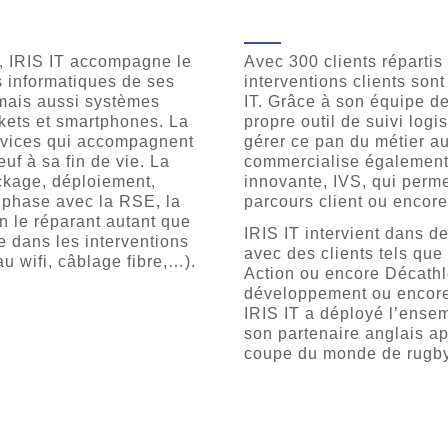
», IRIS IT accompagne le
Avec 300 clients répartis 
s informatiques de ses
interventions clients son
 mais aussi systèmes
IT. Grâce à son équipe d
kets et smartphones. La
propre outil de suivi logi
ervices qui accompagnent
gérer ce pan du métier au
uf à sa fin de vie. La
commercialise également 
ockage, déploiement,
innovante, IVS, qui perm
 phase avec la RSE, la
parcours client ou encore 
n le réparant autant que
IRIS IT intervient dans d
e dans les interventions
avec des clients tels que
u wifi, câblage fibre,…).
Action ou encore Décathl
développement ou encore l
IRIS IT a déployé l’ense
son partenaire anglais ap
coupe du monde de rugby