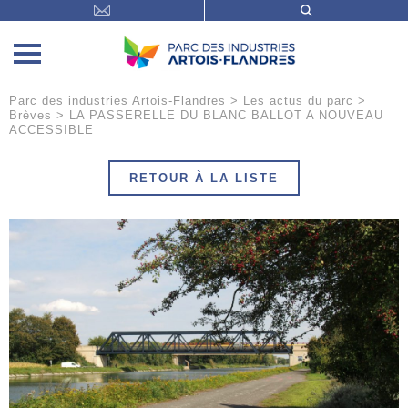
Parc des industries Artois-Flandres
>
Les actus du parc
>
Brèves
>
LA PASSERELLE DU BLANC BALLOT A NOUVEAU
ACCESSIBLE
RETOUR À LA LISTE