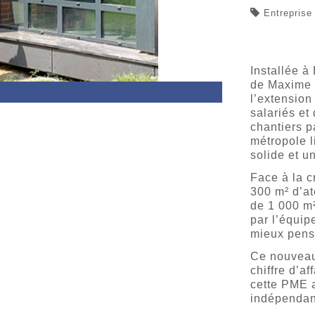
Entreprise
Installée à
de Maxime M
l’extension
salariés et
chantiers p
métropole l
solide et u
Face à la cr
300 m² d’at
de 1 000 m²
par l’équip
mieux pensé
Ce nouveau 
chiffre d’af
cette PME a
indépendan