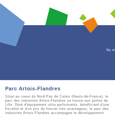
Ne m
Parc Artois-Flandres
Situé au coeur du Nord-Pas de Calais (Hauts-de-France), le
parc des industries Artois-Flandres se trouve aux portes de
Lille. Doté d'équipement ultra performants, bénéficiant d'une
fiscalité et d'un prix du foncier très avantageux, le parc des
industries Artois-Flandres accompagne le développement