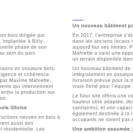
Un nouveau bâtiment po
ion bois dirigée par
En 2017, l’entreprise s’é
 Implantée à Billy-
dans les anciens locaux m
ouvelle phase de son
aujourd’hui ses limites.
u sein du parc
Mahiette a saisi une oppo
un terrain disponible dan
aisons en ossature bois,
Un nouveau bâtiment de 1
xigence et cohérence.
intégralement en ossature
 par Maxime Mahiette,
livraison prévue pour la 
nents qui interviennent
vraie fierté pour l’équipe 
 entre la production sur
Le futur site offrira une
ion.
hauteur utile adaptée, d
ole lilloise
sanitaires), et une capac
également destinée à la l
tructions neuves en bois à
occupants ne soient pas e
nent aussi des
t résidentielle. Les
Une ambition assumée : d