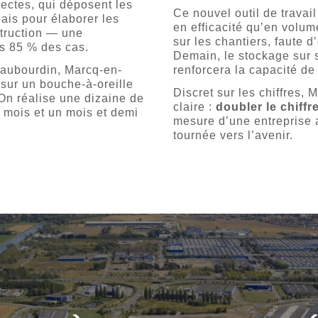
ectes, qui déposent les
Ce nouvel outil de travail
lais pour élaborer les
en efficacité qu’en volume
struction — une
sur les chantiers, faute 
ns 85 % des cas.
Demain, le stockage sur s
Haubourdin, Marcq-en-
renforcera la capacité de
sur un bouche-à-oreille
Discret sur les chiffres,
On réalise une dizaine de
claire :
doubler le chiffre
 mois et un mois et demi
mesure d’une entreprise 
tournée vers l’avenir.