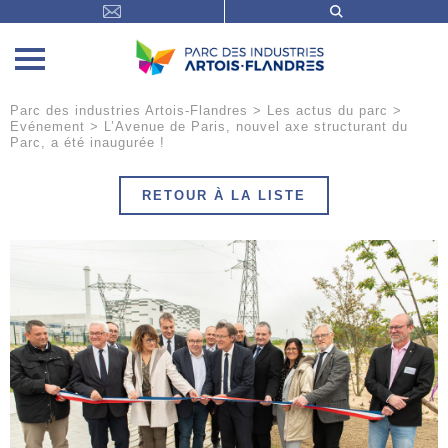
Parc des industries Artois-Flandres
>
Les actus du parc
>
Evénement
>
L’Avenue de Paris, nouvel axe structurant du
Parc, a été inaugurée !
RETOUR À LA LISTE