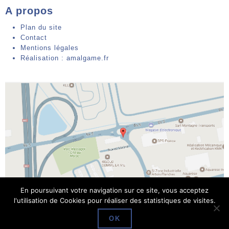
A propos
Plan du site
Contact
Mentions légales
Réalisation : amalgame.fr
En poursuivant votre navigation sur ce site, vous acceptez
l'utilisation de Cookies pour réaliser des statistiques de visites.
Parc des industries Artois-Flandres 64 rue Marcel Cabiddu
OK
62138 DOUVRIN Tél : 03 21 08 60 86 Fax : -