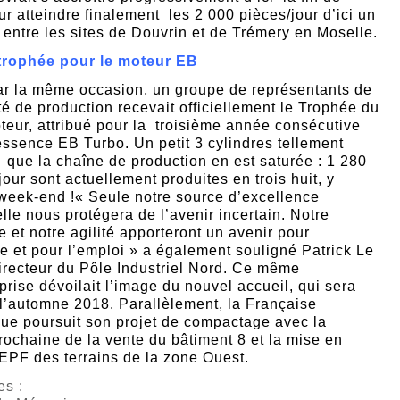
ur atteindre finalement les 2 000 pièces/jour d’ici un
s entre les sites de Douvrin et de Trémery en Moselle.
trophée pour le moteur EB
me occasion, un groupe de représentants de
é de production recevait officiellement le Trophée du
teur, attribué pour la
troisième année consécutive
ssence EB Turbo. Un petit 3 cylindres tellement
 que la chaîne de production en est saturée : 1 280
jour sont actuellement produites en trois huit, y
week-end !« Seule notre source d’excellence
lle nous protégera de l’avenir incertain. Notre
 et notre agilité apporteront un avenir pour
e et pour l’emploi » a également souligné Patrick Le
irecteur du Pôle Industriel Nord. Ce même
reprise dévoilait l’image du nouvel accueil, qui sera
l’automne 2018. Parallèlement, la Française
ue poursuit son projet de compactage avec la
rochaine de la vente du bâtiment 8 et la mise en
’EPF des terrains de la zone Ouest.
s :