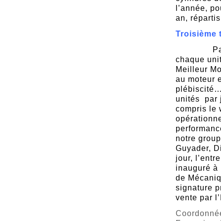
l’année, po
an, réparti
Troisième 
Par la mê
chaque unit
Meilleur Mo
au moteur e
plébiscité…
unités
par 
compris le 
opérationne
performance
notre group
Guyader, D
jour, l’ent
inauguré à 
de Mécaniq
signature p
vente par l
Coordonnée