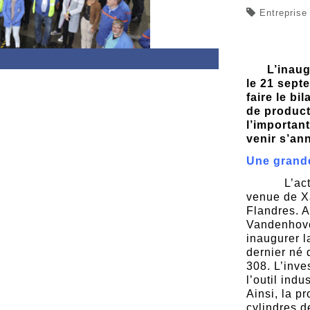
Entrepris
L’inaug
le 21 septe
faire le bi
de product
l’importan
venir s’an
Une grande
L’actualit
venue de Xa
Flandres. A
Vandenhove,
inaugurer 
dernier né
308. L’inve
l’outil ind
Ainsi, la p
cylindres d