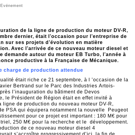
e Evénement
uration de la ligne de production du moteur DV-R,
mbre dernier, était l’occasion pour l’entreprise de
lan sur ses projets d’évolution en matière
ion. Avec l’arrivée de ce nouveau moteur diesel et
te demande autour du moteur EB Turbo, l’année à
nonce productive à la Française de Mécanique.
 charge de production attendue
é était riche ce 21 septembre, à l ’occasion de la
vier Bertrand sur le Parc des Industries Artois-
près l’inauguration du bâtiment de Devos
 le Président de Région était en effet invité à
la ligne de production du nouveau moteur DV-R,
 de PSA qui équipera notamment la nouvelle Peugeot
stissement pour ce projet est important : 180 M€ pour
ustriel, 250 M€ pour la recherche et le développement.
roduction de ce nouveau moteur diesel 4
evrait s’accroître progressivement d’ici la fin de