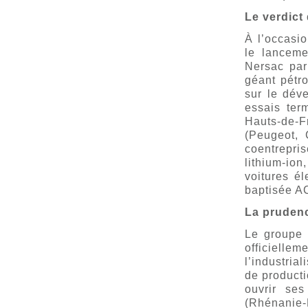
Le verdict
À l’occasi
le lanceme
Nersac par 
géant pétr
sur le déve
essais term
Hauts-de-Fr
(Peugeot, 
coentrepris
lithium-i
voitures él
baptisée A
La prudenc
Le groupe 
officiell
l’industria
de producti
ouvrir se
(Rhénanie-