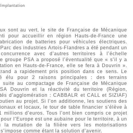
 Implantation
eux sont au vert, le site de Française de Mécanique
nti pour accueillir en région Hauts-de-France une
abrication de batteries pour véhicules électriques.
Parc des industries Artois-Flandres a été pendant un
oncurrence avec d’autres territoires à l’échelle
le groupe PSA a proposé l’éventualité que « s’il y a
tation en Hauts-de-France, elle se fera à Douvrin ».
trand a rapidement pris position dans ce sens. Le
é élu pour 2 raisons principales : des terrains
s suite au compactage de Française de Mécanique
A Douvrin et la réactivité du territoire (Région,
és d’agglomération : CABBALR et CALL et SIZIAF)
utien au projet. Si l’on additionne, les soutiens des
ionaux et locaux, le tour de table financier s’élève à
 millions d’euros. Tous l’ont bien compris ce projet
 pour l’Europe est une aubaine pour le territoire, à un
la mutation de la filière vers les motorisations
 s’impose comme étant la solution d’avenir.