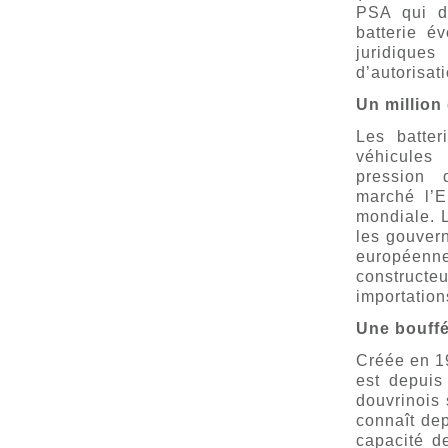
PSA qui d
batterie é
juridique
d’autorisat
Un million 
Les batte
véhicules
pression 
marché l’E
mondiale. L
les gouvern
européenne
construct
importation
Une bouff
Créée en 1
est depuis
douvrinois
connaît de
capacité d