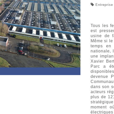
Entreprise
Tous les f
est presse
usine de f
Même si le 
temps en c
nationale, 
une implan
Xavier Ber
Parc a ét
disponible
devenue PS
Communaut
dans son so
acteurs rég
plus de 121
stratégique
moment où 
électriques