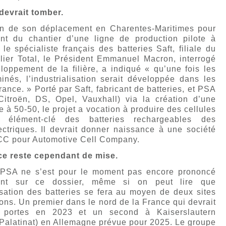
 devrait tomber.
on de son déplacement en Charentes-Maritimes pour
nt du chantier d’une ligne de production pilote à
le spécialiste français des batteries Saft, filiale du
olier Total, le Président Emmanuel Macron, interrogé
loppement de la filière, a indiqué « qu’une fois les
inés, l’industrialisation serait développée dans les
ance. » Porté par Saft, fabricant de batteries, et PSA
Citroën, DS, Opel, Vauxhall) via la création d’une
e à 50-50, le projet a vocation à produire des cellules
on, élément-clé des batteries rechargeables des
ectriques. Il devrait donner naissance à une société
CC pour Automotive Cell Company.
e reste cependant de mise.
PSA ne s’est pour le moment pas encore prononcé
ement sur ce dossier, même si on peut lire que
lisation des batteries se fera au moyen de deux sites
ons. Un premier dans le nord de la France qui devrait
s portes en 2023 et un second à Kaiserslautern
Palatinat) en Allemagne prévue pour 2025. Le groupe