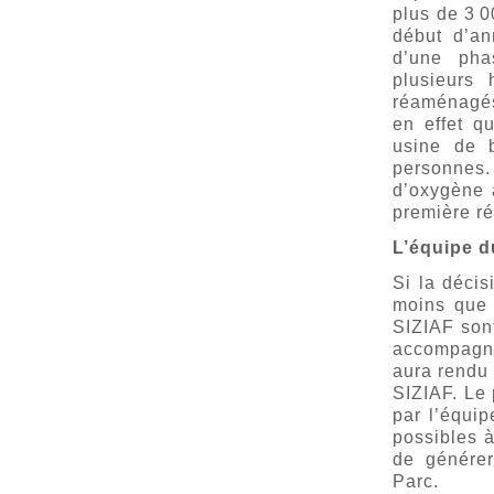
plus de 3 
début d’an
d’une pha
plusieurs 
réaménagés 
en effet q
usine de b
personnes
d’oxygène à
première r
L’équipe d
Si la décis
moins que 
SIZIAF sont
accompagne
aura rendu 
SIZIAF. Le 
par l’équip
possibles 
de générer
Parc.