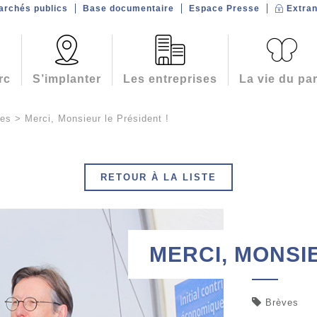
archés publics
Base documentaire
Espace Presse
Extran
rc
S’implanter
Les entreprises
La vie du pa
ves
>
Merci, Monsieur le Président !
RETOUR À LA LISTE
MERCI, MONSI
Brèves