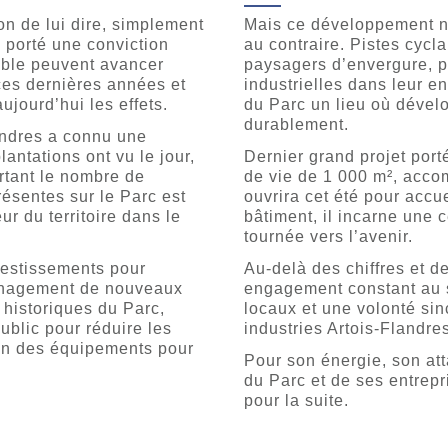
on de lui dire, simplement
Mais ce développement ne 
 porté une conviction
au contraire. Pistes cy
rable peuvent avancer
paysagers d’envergure, pl
ces dernières années et
industrielles dans leur e
ujourd’hui les effets.
du Parc un lieu où dével
durablement.
andres a connu une
antations ont vu le jour,
Dernier grand projet por
rtant le nombre de
de vie de 1 000 m², acco
résentes sur le Parc est
ouvrira cet été pour accue
ur du territoire dans le
bâtiment, il incarne une c
tournée vers l’avenir.
vestissements pour
Au-delà des chiffres et d
aménagement de nouveaux
engagement constant au se
 historiques du Parc,
locaux et une volonté sin
ublic pour réduire les
industries Artois-Flandre
on des équipements pour
Pour son énergie, son att
du Parc et de ses entrepr
pour la suite.