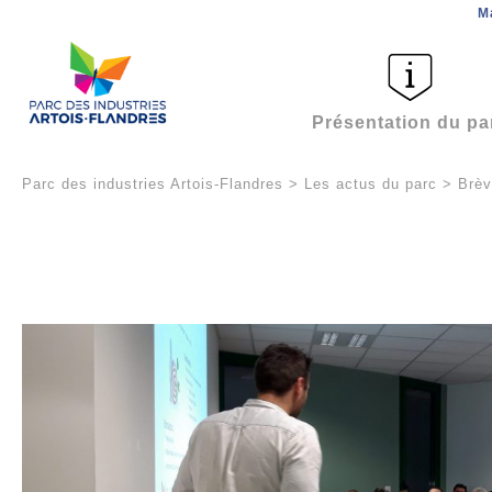
M
Présentation du pa
Parc des industries Artois-Flandres
>
Les actus du parc
>
Brè