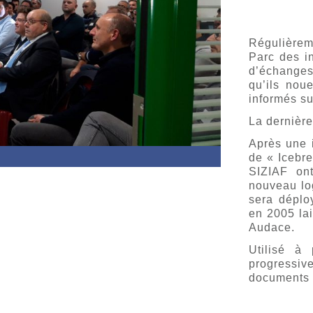
Régulièreme
Parc des i
d’échanges.
qu’ils noue
informés su
La dernière
Après une 
de « Icebre
SIZIAF ont
nouveau lo
sera déplo
en 2005 la
Audace.
Utilisé à
progressive
documents 