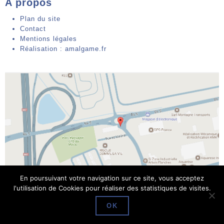
A propos
Plan du site
Contact
Mentions légales
Réalisation : amalgame.fr
En poursuivant votre navigation sur ce site, vous acceptez
l'utilisation de Cookies pour réaliser des statistiques de visites.
Parc des industries Artois-Flandres 64 rue Marcel Cabiddu
OK
62138 DOUVRIN Tél : 03 21 08 60 86 Fax : -